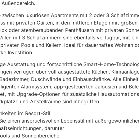
d Außenbereich.
e zwischen luxuriösen Apartments mit 2 oder 3 Schlafzimm
s mit privaten Gärten, in den mittleren Etagen mit großen
lick oder atemberaubenden Penthäusern mit privaten Sonne
Villen mit 3 Schlafzimmern sind ebenfalls verfügbar, mit e
 privaten Pools und Kellern, ideal für dauerhaftes Wohnen o
ke Investition.
ge Ausstattung und fortschrittliche Smart-Home-Technolo
gen verfügen über voll ausgestattete Küchen, Klimaanlage
 Badezimmer, Duschwände und Einbauschränke. Alle Einheit
lligenten Alarmsystem, app-gesteuerten Jalousien und Bel
et, mit Upgrade-Optionen für zusätzliche Hausautomations
rkplätze und Abstellräume sind inbegriffen.
keiten im Resort-Stil
ie einen anspruchsvollen Lebensstil mit außergewöhnliche
ftseinrichtungen, darunter
pools und Sonnenbereiche