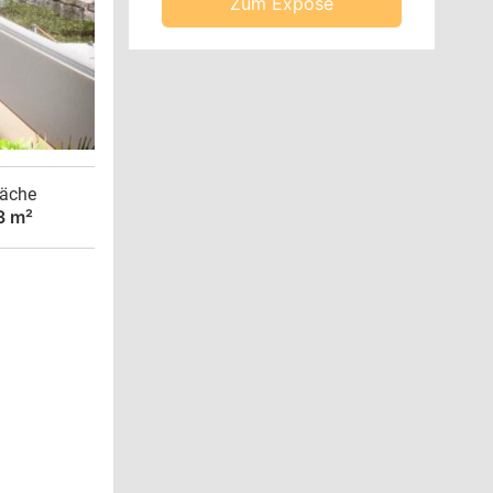
Zum Exposé
äche
3 m²