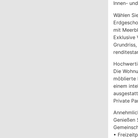
Innen- un
Wählen Si
Erdgeschos
mit Meerb
Exklusive 
Grundriss,
renditestar
Hochwerti
Die Wohnun
möblierte
einem inte
ausgestatt
Private Pa
Annehmlich
Genießen S
Gemeinscha
• Freizeit