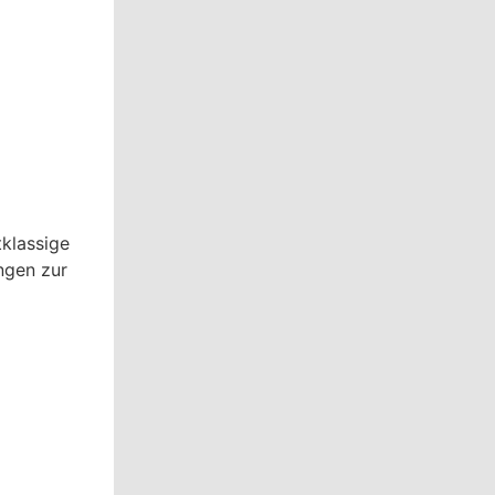
tklassige
ngen zur