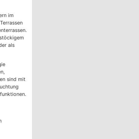
ern im
 Terrassen
nterrassen.
instöckigem
der als
gie
n,
en sind mit
euchtung
funktionen.
n