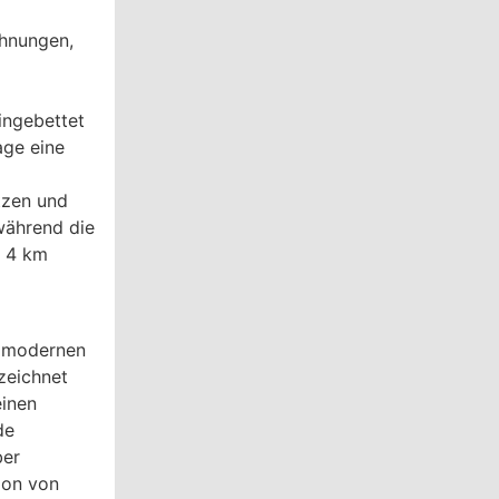
hnungen,
ingebettet
age eine
tzen und
während die
. 4 km
, modernen
zeichnet
einen
de
ber
ion von