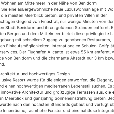
s Wohnen am Mittelmeer in der Nähe von Benidorm
 Sie eine außergewöhnliche neue Luxuswohnanlage mit Wo
die meisten Meerblick bieten, und privaten Villen in der
ächtigen Gegend von Finestrat, nur wenige Minuten von der
en Stadt Benidorm und ihren goldenen Stränden entfernt. E
en Bergen und dem Mittelmeer bietet diese privilegierte L
gebung mit schnellem Zugang zu gehobenen Restaurants,
gen Einkaufsmöglichkeiten, internationalen Schulen, Golfplä
services. Der Flughafen Alicante ist etwa 55 km entfernt, 
de von Benidorm und die charmante Altstadt nur 3 km bzw
nd.
rchitektur und hochwertiges Design
lusive Resort wurde für diejenigen entworfen, die Eleganz
d einen hochwertigen mediterranen Lebensstil suchen. Es 
 innovative Architektur und großzügige Terrassen aus, die 
n Meerblick und ganzjährig Sonneneinstrahlung bieten. Je
 wurde nach den höchsten Standards gebaut und verfügt ü
 Innenräume, raumhohe Fenster und eine nahtlose Integrat