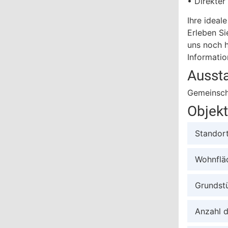
• Direkte
Ihre ideale
Erleben Si
uns noch h
Informatio
Ausst
Gemeinsch
Objek
Standor
Wohnflä
Grundst
Anzahl 