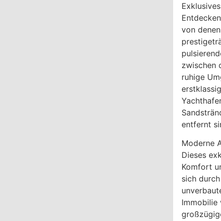
Exklusive
Entdecken
von denen 
prestigetr
pulsierend
zwischen d
ruhige Um
erstklassi
Yachthafen
Sandsträn
entfernt si
Moderne A
Dieses exk
Komfort un
sich durch
unverbaute
Immobilie
großzügige