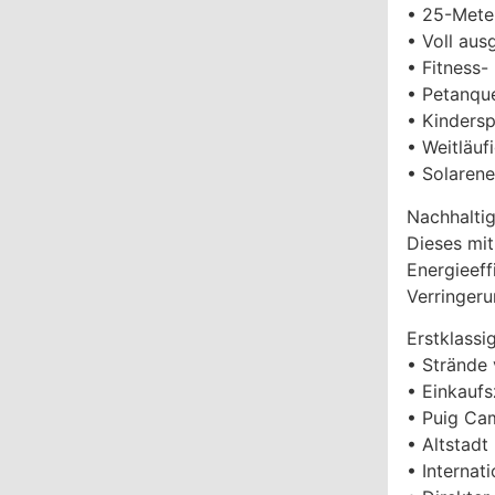
• 25-Met
• Voll au
• Fitness-
• Petanqu
• Kindersp
• Weitläuf
• Solarene
Nachhaltig
Dieses mit
Energieeff
Verringer
Erstklassi
• Strände
• Einkauf
• Puig Ca
• Altstadt
• Internat