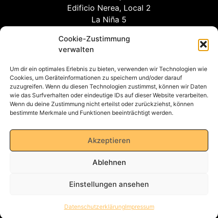
Edificio Nerea, Local 2
La Niña 5
03710 Calpe (Alicante)
Cookie-Zustimmung
verwalten
Um dir ein optimales Erlebnis zu bieten, verwenden wir Technologien wie
info@willuhn-immobilien.de
Cookies, um Geräteinformationen zu speichern und/oder darauf
zuzugreifen. Wenn du diesen Technologien zustimmst, können wir Daten
kontakt
wie das Surfverhalten oder eindeutige IDs auf dieser Website verarbeiten.
Wenn du deine Zustimmung nicht erteilst oder zurückziehst, können
bestimmte Merkmale und Funktionen beeinträchtigt werden.
Datenschutzerklärung
Akzeptieren
Ablehnen
Impressum
Einstellungen ansehen
AGB
Datenschutzerklärung
Impressum