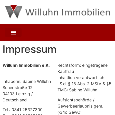
Impressum
Willuhn Immobilien e.K.
Rechtsform: eingetragene
Kauffrau
Inhaltlich verantwortlich
Inhaberin: Sabine Willuhn
i.S.d. § 18 Abs. 2 MStV & §5
Scherlstraße 12
TMG: Sabine Willuhn
04103 Leipzig /
Deutschland
Aufsichtsbehörde /
Gewerbeerlaubnis gem.
Tel.: 0341 25327300
§34c GewO: