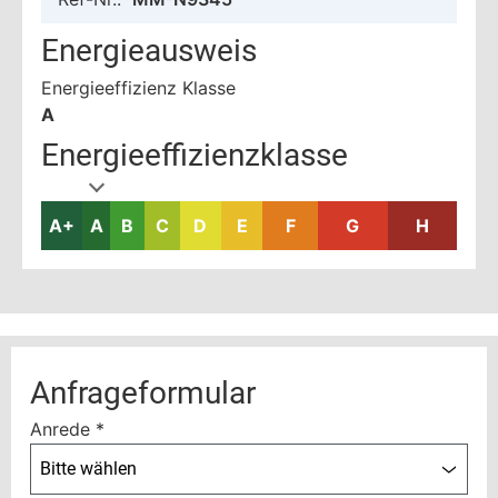
Energieausweis
Energieeffizienz Klasse
A
Energieeffizienzklasse
A+
A
B
C
D
E
F
G
H
Anfrageformular
Anrede
*
Bitte wählen