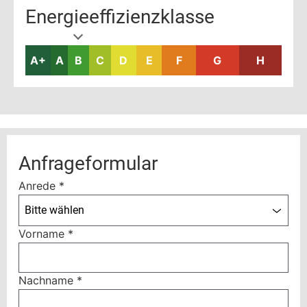
Energieeffizienzklasse
A+
A
B
C
D
E
F
G
H
Anfrageformular
Anrede
*
Bitte wählen
Vorname
*
Nachname
*