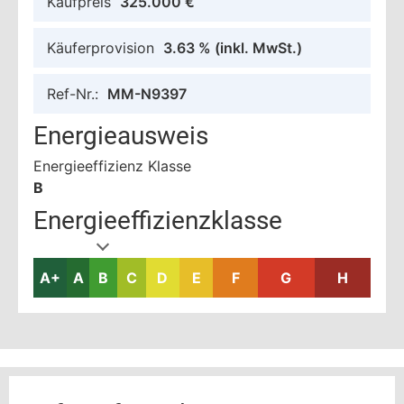
Kaufpreis
325.000 €
Käuferprovision
3.63 %
(inkl. MwSt.)
Ref-Nr.:
MM-N9397
Energieausweis
Energieeffizienz Klasse
B
Energieeffizienzklasse
A+
A
B
C
D
E
F
G
H