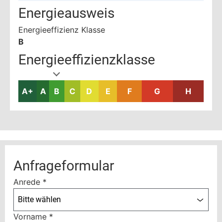
Energieausweis
Energieeffizienz Klasse
B
Energieeffizienzklasse
A+
A
B
C
D
E
F
G
H
Anfrageformular
Anrede
*
Bitte wählen
Vorname
*