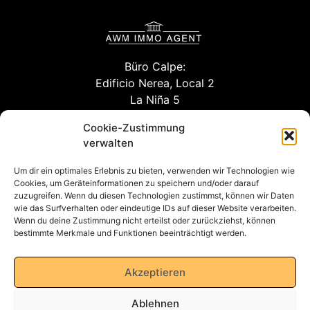
Büro Calpe:
Edificio Nerea, Local 2
La Niña 5
03710 Calpe (Alicante)
Cookie-Zustimmung
verwalten
Um dir ein optimales Erlebnis zu bieten, verwenden wir Technologien wie
info@willuhn-immobilien.de
Cookies, um Geräteinformationen zu speichern und/oder darauf
zuzugreifen. Wenn du diesen Technologien zustimmst, können wir Daten
kontakt
wie das Surfverhalten oder eindeutige IDs auf dieser Website verarbeiten.
Wenn du deine Zustimmung nicht erteilst oder zurückziehst, können
bestimmte Merkmale und Funktionen beeinträchtigt werden.
Datenschutzerklärung
Akzeptieren
Ablehnen
Impressum