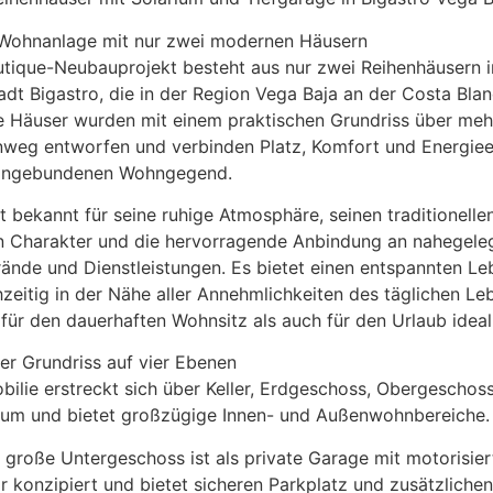
 Wohnanlage mit nur zwei modernen Häusern
tique-Neubauprojekt besteht aus nur zwei Reihenhäusern i
adt Bigastro, die in der Region Vega Baja an der Costa Bla
se Häuser wurden mit einem praktischen Grundriss über meh
weg entworfen und verbinden Platz, Komfort und Energieef
 angebundenen Wohngegend.
st bekannt für seine ruhige Atmosphäre, seinen traditionelle
n Charakter und die hervorragende Anbindung an nahegele
rände und Dienstleistungen. Es bietet einen entspannten Le
chzeitig in der Nähe aller Annehmlichkeiten des täglichen L
für den dauerhaften Wohnsitz als auch für den Urlaub idea
r Grundriss auf vier Ebenen
ilie erstreckt sich über Keller, Erdgeschoss, Obergeschos
ium und bietet großzügige Innen- und Außenwohnbereiche.
große Untergeschoss ist als private Garage mit motorisie
 konzipiert und bietet sicheren Parkplatz und zusätzliche