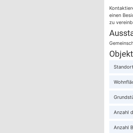
Kontaktier
einen Besi
zu vereinb
Ausst
Gemeinsch
Objek
Standor
Wohnflä
Grundst
Anzahl 
Anzahl 