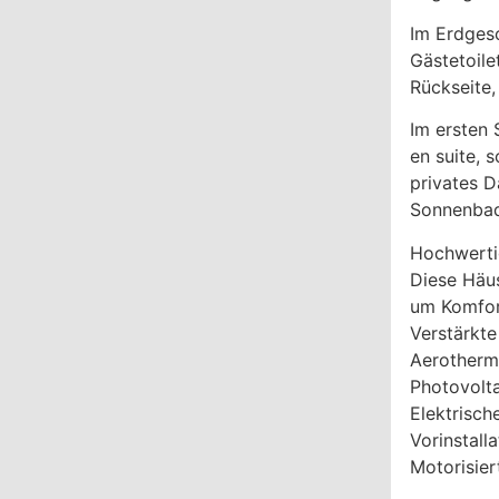
Im Erdgesc
Gästetoile
Rückseite,
Im ersten
en suite, 
privates 
Sonnenbade
Hochwerti
Diese Häus
um Komfort
Verstärkte
Aerotherm
Photovolt
Elektrisc
Vorinstall
Motorisier