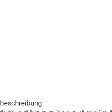
tbeschreibung
henhäuser mit Solarium und Tiefgarage in Bigastro Vega B