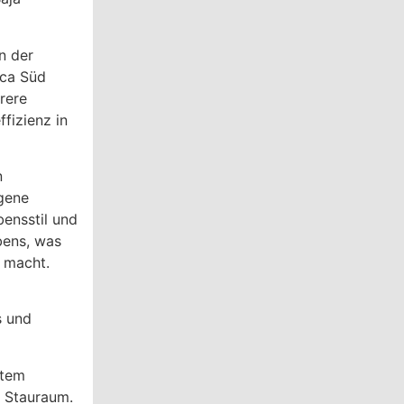
n der
nca Süd
rere
fizienz in
n
gene
bensstil und
ebens, was
l macht.
s und
rtem
n Stauraum.