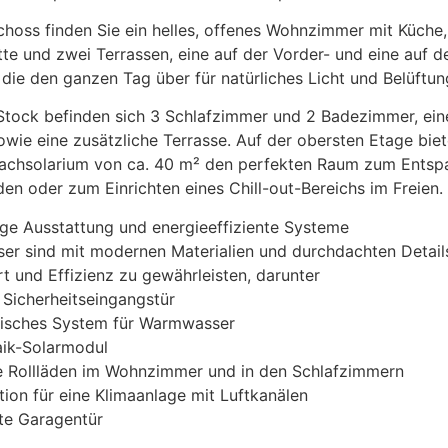
hoss finden Sie ein helles, offenes Wohnzimmer mit Küche,
tte und zwei Terrassen, eine auf der Vorder- und eine auf d
 die den ganzen Tag über für natürliches Licht und Belüftun
 Stock befinden sich 3 Schlafzimmer und 2 Badezimmer, ei
sowie eine zusätzliche Terrasse. Auf der obersten Etage biet
Dachsolarium von ca. 40 m² den perfekten Raum zum Entsp
n oder zum Einrichten eines Chill-out-Bereichs im Freien.
ge Ausstattung und energieeffiziente Systeme
er sind mit modernen Materialien und durchdachten Detail
 und Effizienz zu gewährleisten, darunter
 Sicherheitseingangstür
isches System für Warmwasser
aik-Solarmodul
he Rollläden im Wohnzimmer und in den Schlafzimmern
ation für eine Klimaanlage mit Luftkanälen
te Garagentür