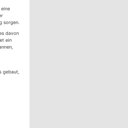
 eine
er
g sorgen.
nes davon
et ein
annen,
s gebaut,