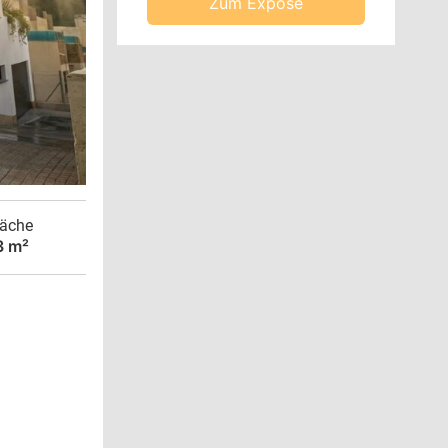
Zum Exposé
äche
3 m²