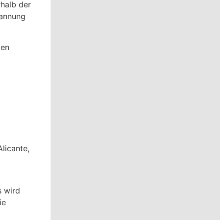
halb der
pannung
gen
licante,
s wird
ie