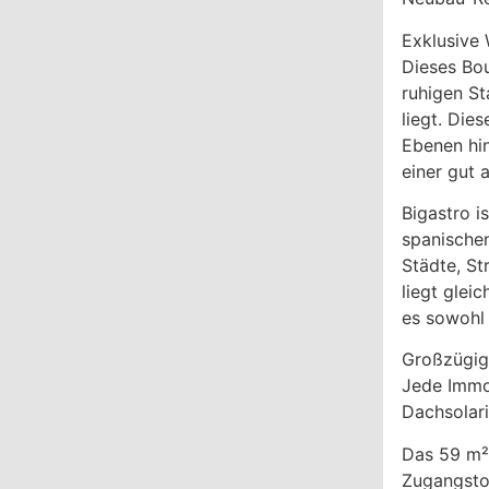
Exklusive
Dieses Bou
ruhigen St
liegt. Die
Ebenen hin
einer gut
Bigastro i
spanische
Städte, St
liegt glei
es sowohl 
Großzügige
Jede Immob
Dachsolar
Das 59 m² 
Zugangstor