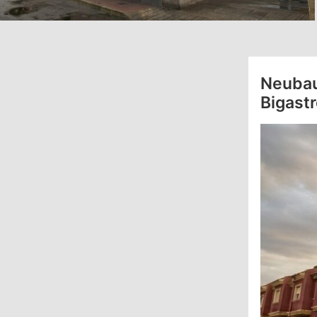
Neubau
Bigast