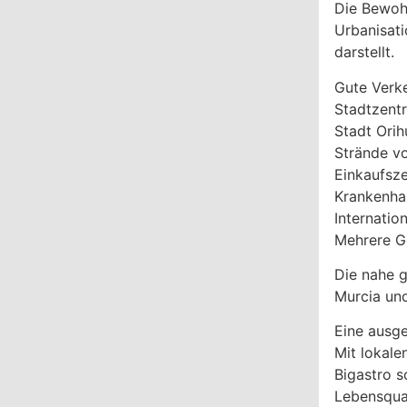
Die Bewoh
Urbanisati
darstellt.
Gute Verk
Stadtzent
Stadt Orih
Strände v
Einkaufsz
Krankenha
Internatio
Mehrere G
Die nahe g
Murcia und
Eine ausg
Mit lokale
Bigastro s
Lebensqual