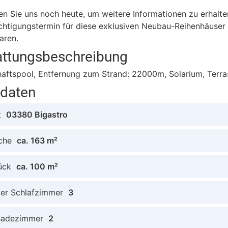
en Sie uns noch heute, um weitere Informationen zu erhalt
chtigungstermin für diese exklusiven Neubau-Reihenhäuser 
aren.
attungsbeschreibung
aftspool, Entfernung zum Strand: 22000m, Solarium, Terra
tdaten
t
03380 Bigastro
che
ca. 163 m²
ück
ca. 100 m²
der Schlafzimmer
3
Badezimmer
2