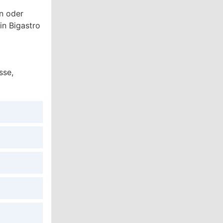
en oder
in Bigastro
sse,