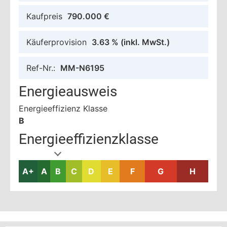
Kaufpreis
790.000 €
Käuferprovision
3.63 %
(inkl. MwSt.)
Ref-Nr.:
MM-N6195
Energieausweis
Energieeffizienz Klasse
B
Energieeffizienzklasse
A+
A
B
C
D
E
F
G
H