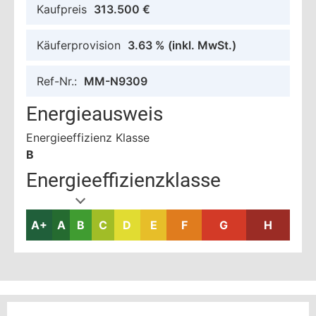
Kaufpreis
313.500 €
Käuferprovision
3.63 %
(inkl. MwSt.)
Ref-Nr.:
MM-N9309
Energieausweis
Energieeffizienz Klasse
B
Energieeffizienzklasse
A+
A
B
C
D
E
F
G
H