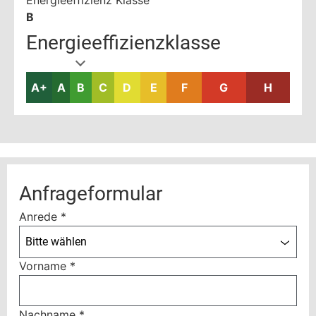
Energieeffizienz Klasse
B
Energieeffizienzklasse
A+
A
B
C
D
E
F
G
H
Anfrageformular
Anrede
*
Bitte wählen
Vorname
*
Nachname
*