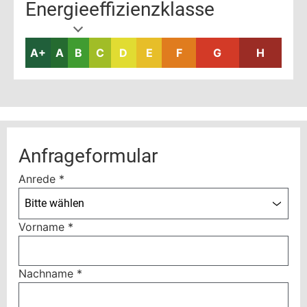
Energieeffizienzklasse
A+
A
B
C
D
E
F
G
H
Anfrageformular
Anrede
*
Bitte wählen
Vorname
*
Nachname
*