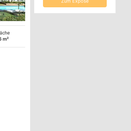
Zum Exposé
äche
6 m²