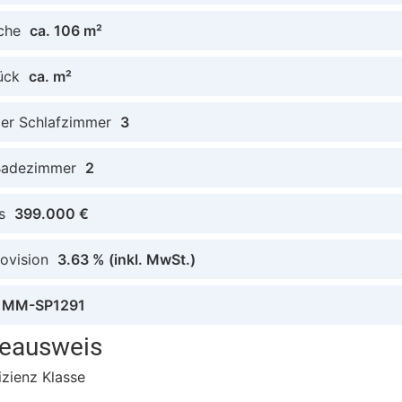
che
ca. 106 m²
ück
ca. m²
der Schlafzimmer
3
Badezimmer
2
s
399.000 €
ovision
3.63 %
(inkl. MwSt.)
MM-SP1291
ieausweis
izienz Klasse