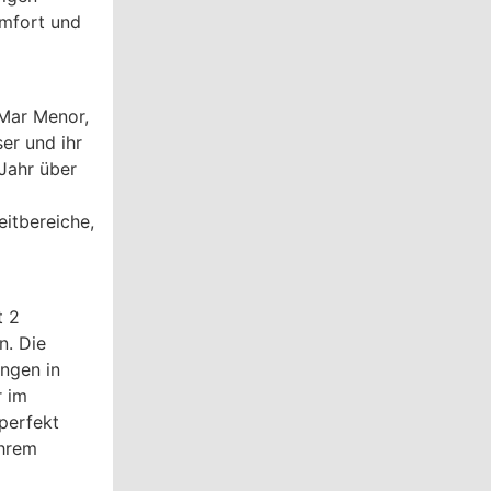
omfort und
 Mar Menor,
ser und ihr
Jahr über
eitbereiche,
t 2
n. Die
ngen in
r im
perfekt
Ihrem