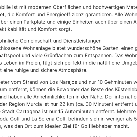
ilie ist mit modernen Oberflächen und hochwertigen Mater
et, die Komfort und Energieeffizienz garantieren. Alle Wo
ber einen Parkplatz und einige Einheiten auch über einen A
aktikabilität und Komfort sorgt.
hnliche Gemeinschaft und Dienstleistungen
chlossene Wohnanlage bietet wunderschöne Gärten, einen 
aftspool und viele Grünflächen zum Entspannen. Das Woh
s Leben im Freien, fügt sich perfekt in die natürliche Umge
t eine ruhige und sichere Atmosphäre.
eter vom Strand von Los Narejos und nur 10 Gehminuten 
rum entfernt, können die Bewohner das Beste des Küstenle
nd haben alle Annehmlichkeiten in der Nähe. Der internatio
der Region Murcia ist nur 22 km (ca. 30 Minuten) entfernt 
e Stadt Cartagena ist nur 15 Autominuten entfernt. Mehrere 
oda Golf und La Serena Golf, befinden sich in weniger als 
, was den Ort zum idealen Ziel für Golfliebhaber macht.