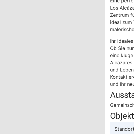
Eine perfe
Los Alcáza
Zentrum fü
ideal zum
malerisch
Ihr ideale
Ob Sie nun
eine kluge
Alcázares
und Lebens
Kontaktier
und Ihr ne
Ausst
Gemeinsch
Objek
Standor