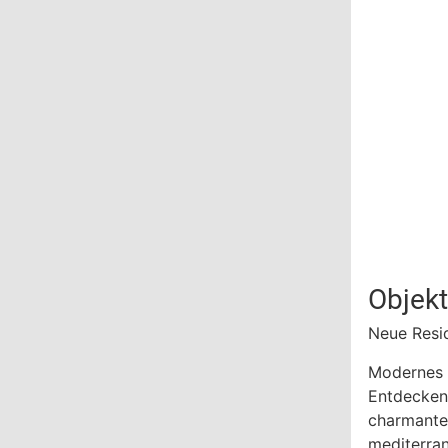
Objek
Neue Resid
Modernes L
Entdecken 
charmanten
mediterra