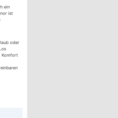
h ein
nor ist
g
rlaub oder
Los
, Komfort
reinbaren