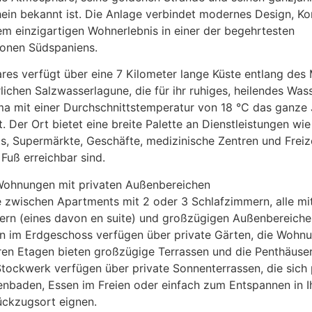
ein bekannt ist. Die Anlage verbindet modernes Design, K
nem einzigartigen Wohnerlebnis in einer der begehrtesten
ionen Südspaniens.
res verfügt über eine 7 Kilometer lange Küste entlang des
rlichen Salzwasserlagune, die für ihr ruhiges, heilendes Was
ma mit einer Durchschnittstemperatur von 18 °C das ganze 
t. Der Ort bietet eine breite Palette an Dienstleistungen wie
s, Supermärkte, Geschäfte, medizinische Zentren und Freiz
 Fuß erreichbar sind.
Wohnungen mit privaten Außenbereichen
 zwischen Apartments mit 2 oder 3 Schlafzimmern, alle mi
rn (eines davon en suite) und großzügigen Außenbereiche
 im Erdgeschoss verfügen über private Gärten, die Wohnu
ren Etagen bieten großzügige Terrassen und die Penthäuse
tockwerk verfügen über private Sonnenterrassen, die sich 
nbaden, Essen im Freien oder einfach zum Entspannen in 
ückzugsort eignen.