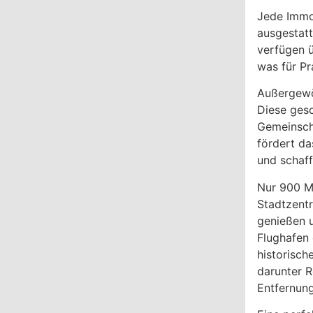
Jede Immob
ausgestatt
verfügen ü
was für Pr
Außergewö
Diese ges
Gemeinsch
fördert da
und schaff
Nur 900 M
Stadtzent
genießen u
Flughafen 
historisch
darunter R
Entfernung