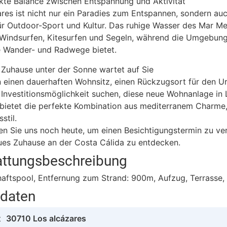
kte Balance zwischen Entspannung und Aktivität
res ist nicht nur ein Paradies zum Entspannen, sondern auc
r Outdoor-Sport und Kultur. Das ruhige Wasser des Mar Me
 Windsurfen, Kitesurfen und Segeln, während die Umgebun
e Wander- und Radwege bietet.
s Zuhause unter der Sonne wartet auf Sie
 einen dauerhaften Wohnsitz, einen Rückzugsort für den U
 Investitionsmöglichkeit suchen, diese neue Wohnanlage in 
 bietet die perfekte Kombination aus mediterranem Charme
stil.
en Sie uns noch heute, um einen Besichtigungstermin zu ve
ues Zuhause an der Costa Cálida zu entdecken.
attungsbeschreibung
aftspool, Entfernung zum Strand: 900m, Aufzug, Terrasse,
tdaten
t
30710 Los alcázares