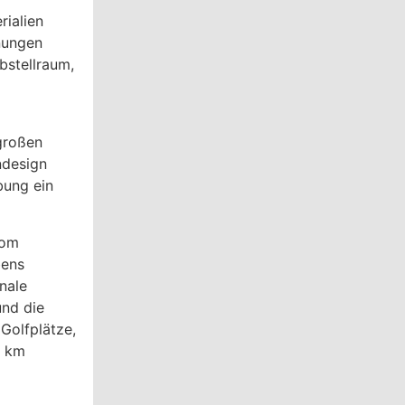
ialien
hnungen
bstellraum,
großen
ndesign
bung ein
vom
bens
nale
und die
Golfplätze,
5 km