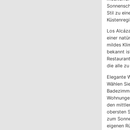
Sonnensch
Stil zu ei
Küstenreg
Los Alcáza
einer natü
mildes Kli
bekannt is
Restaurant
die alle zu
Elegante 
Wählen Sie
Badezimme
Wohnungen
den mittle
obersten S
zum Sonne
eigenen R