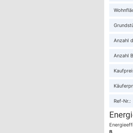
Wohnflä
Grundst
Anzahl 
Anzahl 
Kaufprei
Käuferpr
Ref-Nr.:
Energ
Energieeff
B